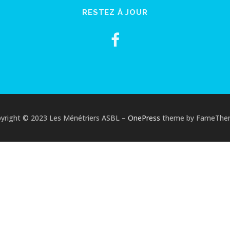
RESTEZ À JOUR
yright © 2023 Les Ménétriers ASBL
–
OnePress
theme by FameThe