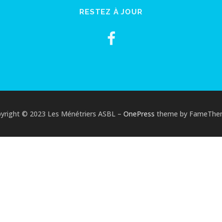
RESTEZ À JOUR
yright © 2023 Les Ménétriers ASBL
–
OnePress
theme by FameThe