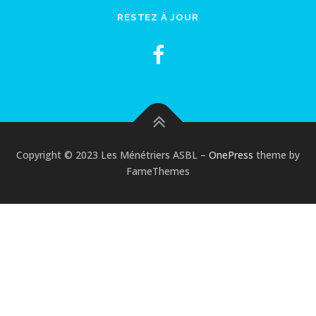
RESTEZ À JOUR
Copyright © 2023 Les Ménétriers ASBL
–
OnePress
theme by
FameThemes