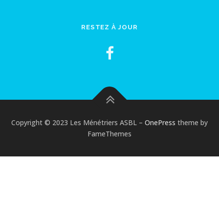
RESTEZ À JOUR
Copyright © 2023 Les Ménétriers ASBL
–
OnePress
theme by
FameThemes